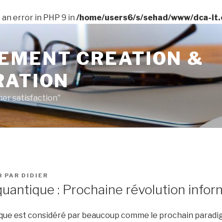
 an error in PHP 9 in
/home/users6/s/sehad/www/dca-it.
EMENT CREATION &
RATION
er satisfaction"
8
PAR
DIDIER
uantique : Prochaine révolution infor
ique est considéré par beaucoup comme le prochain parad