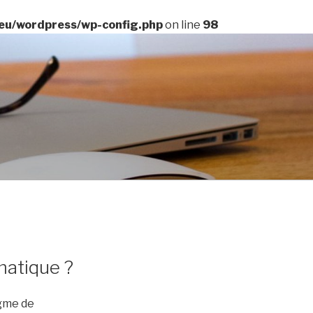
eu/wordpress/wp-config.php
on line
98
matique ?
igme de