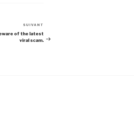
SUIVANT
Article
suivant
eware of the latest
viral scam.