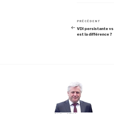
Navigation
Article
PRÉCÉDENT
de
précédent
VDI persistante vs 
est la différence ?
l’article