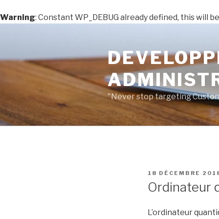
Warning
: Constant WP_DEBUG already defined, this will be
Aller
au
DEVELOPP
contenu
principal
ADMINIST
"Never stop targeting Custom
PUBLIÉ
18 DÉCEMBRE 201
LE
Ordinateur q
L’ordinateur quant